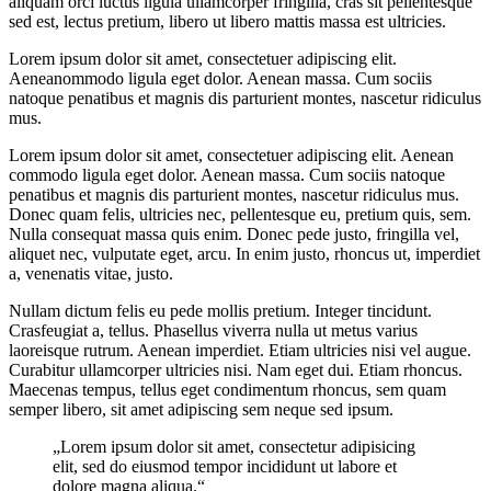
aliquam orci luctus ligula ullamcorper fringilla, cras sit pellentesque
sed est, lectus pretium, libero ut libero mattis massa est ultricies.
Lorem ipsum dolor sit amet, consectetuer adipiscing elit.
Aeneanommodo ligula eget dolor. Aenean massa. Cum sociis
natoque penatibus et magnis dis parturient montes, nascetur ridiculus
mus.
Lorem ipsum dolor sit amet, consectetuer adipiscing elit. Aenean
commodo ligula eget dolor. Aenean massa. Cum sociis natoque
penatibus et magnis dis parturient montes, nascetur ridiculus mus.
Donec quam felis, ultricies nec, pellentesque eu, pretium quis, sem.
Nulla consequat massa quis enim. Donec pede justo, fringilla vel,
aliquet nec, vulputate eget, arcu. In enim justo, rhoncus ut, imperdiet
a, venenatis vitae, justo.
Nullam dictum felis eu pede mollis pretium. Integer tincidunt.
Crasfeugiat a, tellus. Phasellus viverra nulla ut metus varius
laoreisque rutrum. Aenean imperdiet. Etiam ultricies nisi vel augue.
Curabitur ullamcorper ultricies nisi. Nam eget dui. Etiam rhoncus.
Maecenas tempus, tellus eget condimentum rhoncus, sem quam
semper libero, sit amet adipiscing sem neque sed ipsum.
„Lorem ipsum dolor sit amet, consectetur adipisicing
elit, sed do eiusmod tempor incididunt ut labore et
dolore magna aliqua.“