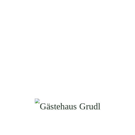
HOME
ZIMMER
PREISE
BEWERTUNGEN
AKTIVITÄTEN
MTB UND RADFAHREN
WANDERN
FISCHEN